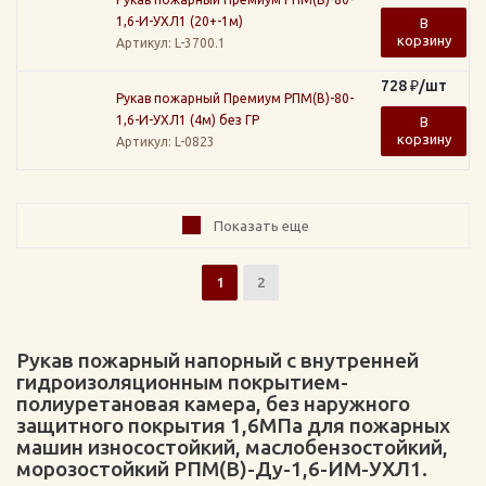
1,6-И-УХЛ1 (20+-1м)
В
корзину
Артикул
: L-3700.1
728
₽
/шт
Рукав пожарный Премиум РПМ(В)-80-
1,6-И-УХЛ1 (4м) без ГР
В
корзину
Артикул
: L-0823
Показать еще
1
2
Рукав пожарный напорный с внутренней
гидроизоляционным покрытием-
полиуретановая камера, без наружного
защитного покрытия 1,6МПа для пожарных
машин износостойкий, маслобензостойкий,
морозостойкий РПМ(В)-Ду-1,6-ИМ-УХЛ1.