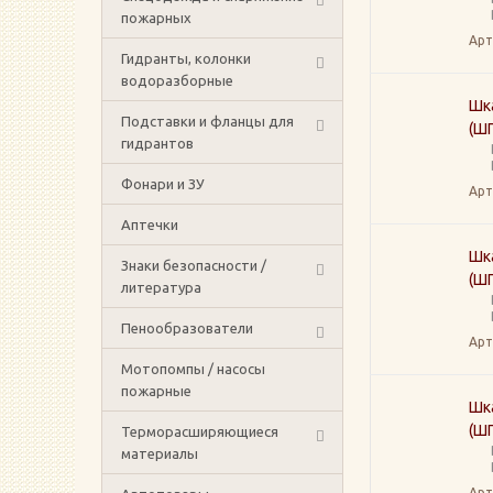
пожарных
Арт
Гидранты, колонки
водоразборные
Шк
Подставки и фланцы для
(ШП
гидрантов
Фонари и ЗУ
Арт
Аптечки
Шк
Знаки безопасности /
(ШП
литература
Пенообразователи
Арт
Мотопомпы / насосы
пожарные
Шк
(ШП
Терморасширяющиеся
материалы
Арт