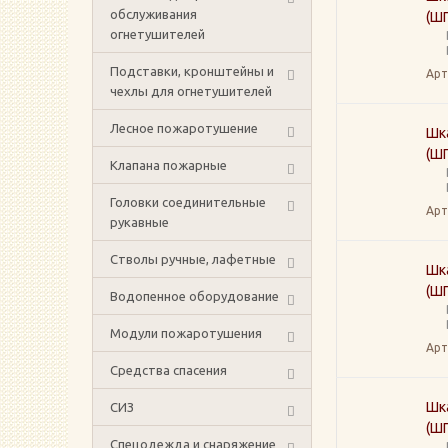
обслуживания
(ШП
огнетушителей
Подставки, кронштейны и
Арт
чехлы для огнетушителей
Лесное пожаротушение
Шк
(ШП
Клапана пожарные
Головки соединительные
Арт
рукавные
Стволы ручные, лафетные
Шк
(ШП
Водопенное оборудование
Модули пожаротушения
Арт
Средства спасения
Шк
СИЗ
(ШП
Спецодежда и снаряжение