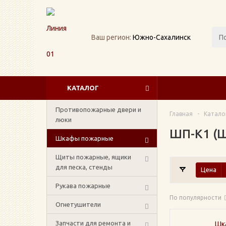
Ваш регион:
Южно-Сахалинск
КАТАЛОГ
Противопожарные двери и
Главная
-
Катало
люки
ШП-К1 (Ш
Шкафы пожарные
Щиты пожарные, ящики
для песка, стенды
Цена
Рукава пожарные
По популярности
Огнетушители
Запчасти для ремонта и
Шк