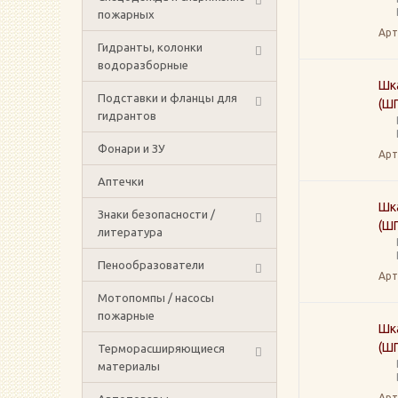
пожарных
Арт
Гидранты, колонки
водоразборные
Шк
Подставки и фланцы для
(ШП
гидрантов
Фонари и ЗУ
Арт
Аптечки
Шк
Знаки безопасности /
(ШП
литература
Пенообразователи
Арт
Мотопомпы / насосы
пожарные
Шк
(ШП
Терморасширяющиеся
материалы
Арт