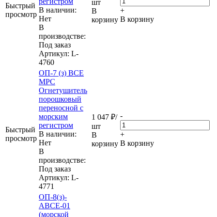
регистром
шт
Быстрый
В наличии:
+
В
просмотр
Нет
В корзину
корзину
В
производстве:
Под заказ
Артикул
: L-
4760
ОП-7 (з) ВСЕ
МРС
Огнетушитель
порошковый
переносной с
-
морским
1 047
₽
/
регистром
шт
Быстрый
В наличии:
+
В
просмотр
Нет
В корзину
корзину
В
производстве:
Под заказ
Артикул
: L-
4771
ОП-8(з)-
АВСЕ-01
(морской