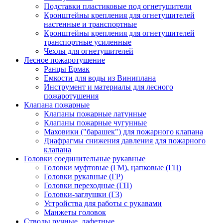
Подставки пластиковые под огнетушители
Кронштейны крепления для огнетушителей
настенные и транспортные
Кронштейны крепления для огнетушителей
транспортные усиленные
Чехлы для огнетушителей
Лесное пожаротушение
Ранцы Ермак
Емкости для воды из Виниплана
Инструмент и материалы для лесного
пожаротушения
Клапана пожарные
Клапаны пожарные латунные
Клапаны пожарные чугунные
Маховики ("барашек") для пожарного клапана
Диафрагмы снижения давления для пожарного
клапана
Головки соединительные рукавные
Головки муфтовые (ГМ), цапковые (ГЦ)
Головки рукавные (ГР)
Головки переходные (ГП)
Головки-заглушки (ГЗ)
Устройства для работы с рукавами
Манжеты головок
Стволы ручные, лафетные