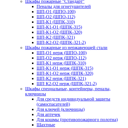
Шкафы пожарные "Стандарт"
Пеналы для огнетушителей
ШП-О1 (ШПО-100)
ШП-О2 (ШПО-112)
ШП-К1 (ШПК-310)
ШП-К1-О1 (ШПК-315)
ШП-К1-О2 (ШПК-320)
ШП-К2 (ШПК-321)
ШП-К2-О2 (ШПК-321-2)
Шкафы пожарные из нержавеющей стали
ШП-О1 нерж (ШПО-100)
ШП-О2 нерж (ШПО-112)
ШП-К1 нерж (ШПК-310)
ШП-К1-О1 нерж (ШПК-315)
ШП-К1-О2 нерж (ШПК-320)
ШП-К2 нерж (ШПК-321)
ШП К2-О2 нерж (ШПК-321-2)
Шкафы специальные, контейнеры, пеналы,
ключницы
Для средств индивидуальной защиты
(самоспасателей)
Для ключей (ключницы)
Для аптечек
Для кошмы (противопожарного полотна)
Шахтные