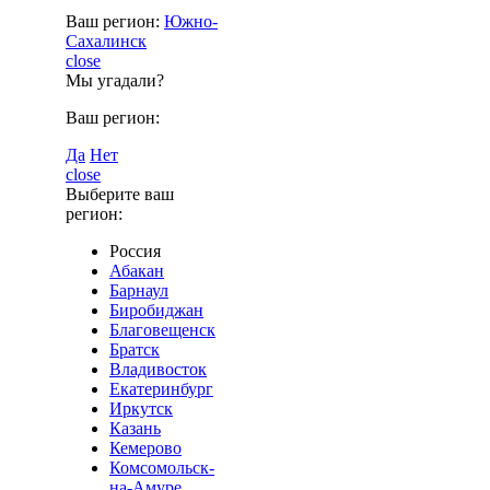
Ваш регион:
Южно-
Сахалинск
close
Мы угадали?
Ваш регион:
Да
Нет
close
Выберите ваш
регион:
Россия
Абакан
Барнаул
Биробиджан
Благовещенск
Братск
Владивосток
Екатеринбург
Иркутск
Казань
Кемерово
Комсомольск-
на-Амуре