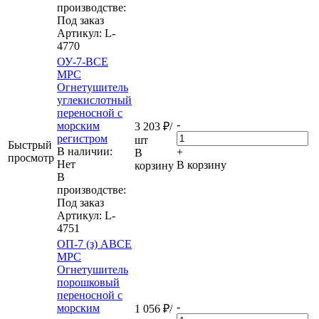
производстве:
Под заказ
Артикул
: L-
4770
ОУ-7-ВСЕ
МРС
Огнетушитель
углекислотный
переносной с
-
морским
3 203
₽
/
регистром
шт
Быстрый
В наличии:
+
В
просмотр
Нет
В корзину
корзину
В
производстве:
Под заказ
Артикул
: L-
4751
ОП-7 (з) АВСЕ
МРС
Огнетушитель
порошковый
переносной с
-
морским
1 056
₽
/