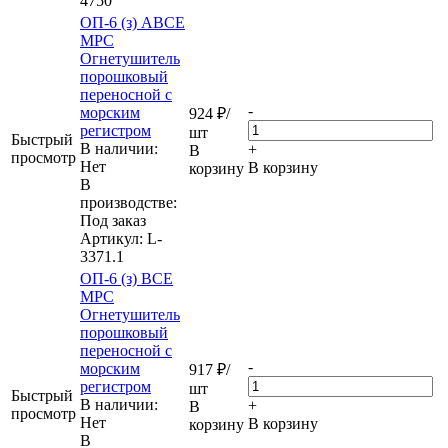
4750
ОП-6 (з) АВСЕ
МРС
Огнетушитель
порошковый
переносной с
-
морским
924
₽
/
регистром
шт
Быстрый
В наличии:
+
В
просмотр
Нет
В корзину
корзину
В
производстве:
Под заказ
Артикул
: L-
3371.1
ОП-6 (з) ВСЕ
МРС
Огнетушитель
порошковый
переносной с
-
морским
917
₽
/
регистром
шт
Быстрый
В наличии:
+
В
просмотр
Нет
В корзину
корзину
В