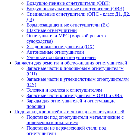
Воздушно-пенные огнетушители (ОВП)
Воздушно-эмульсионные огнетушители (ОВЭ)
Специальные огнетушители (ОПС - класс Д1, Д2,
Д3)
Взрывозащищенные огнетушители (Ex)
Шахтные огнетушители
Огнетушители МРС (морской регистр
судоходства)
Хладоновые огнетушители (ОХ)
Автономные огнетушители
Учебные пособия огнетушителей
Запчасти для ремонта и обслуживания огнетушителей
Запасные части к порошковым огнетушителям
(ОП)
Запасные части к углекислотным огнетушителям
(ОУ)
Тележки и коллеса к огнетушителям
Запасные части к огнетушителям ОВП и ОВЭ
Заряды для огнетушителей и огнетушащие
порошки
Подставки, кронштейны и чехлы для огнетушителей
Подставки под огнетушители металлические с
полимерным покрытием
Подставки из нержавеющей стали под
огнетушители