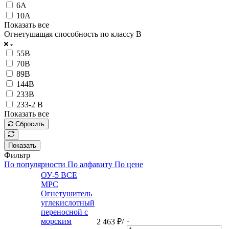
6А
10А
Показать все
Огнетушащая способность по классу В
55В
70В
89В
144В
233В
233-2 В
Показать все
Сбросить
Показать
Фильтр
По популярности
По алфавиту
По цене
ОУ-5 ВСЕ
МРС
Огнетушитель
углекислотный
переносной с
-
морским
2 463
₽
/