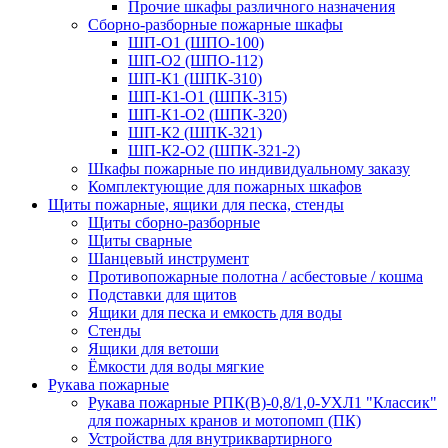
Прочие шкафы различного назначения
Сборно-разборные пожарные шкафы
ШП-О1 (ШПО-100)
ШП-О2 (ШПО-112)
ШП-К1 (ШПК-310)
ШП-К1-О1 (ШПК-315)
ШП-К1-О2 (ШПК-320)
ШП-К2 (ШПК-321)
ШП-К2-О2 (ШПК-321-2)
Шкафы пожарные по индивидуальному заказу
Комплектующие для пожарных шкафов
Щиты пожарные, ящики для песка, стенды
Щиты сборно-разборные
Щиты сварные
Шанцевый инструмент
Противопожарные полотна / асбестовые / кошма
Подставки для щитов
Ящики для песка и емкость для воды
Стенды
Ящики для ветоши
Ёмкости для воды мягкие
Рукава пожарные
Рукава пожарные РПК(В)-0,8/1,0-УХЛ1 "Классик"
для пожарных кранов и мотопомп (ПК)
Устройства для внутриквартирного