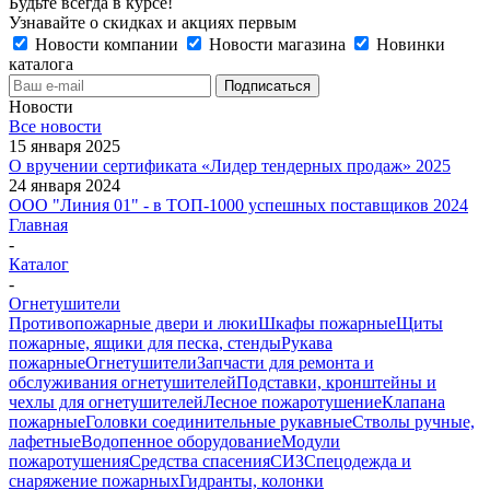
Будьте всегда в курсе!
Узнавайте о скидках и акциях первым
Новости компании
Новости магазина
Новинки
каталога
Новости
Все новости
15 января 2025
О вручении сертификата «Лидер тендерных продаж» 2025
24 января 2024
ООО "Линия 01" - в ТОП-1000 успешных поставщиков 2024
Главная
-
Каталог
-
Огнетушители
Противопожарные двери и люки
Шкафы пожарные
Щиты
пожарные, ящики для песка, стенды
Рукава
пожарные
Огнетушители
Запчасти для ремонта и
обслуживания огнетушителей
Подставки, кронштейны и
чехлы для огнетушителей
Лесное пожаротушение
Клапана
пожарные
Головки соединительные рукавные
Стволы ручные,
лафетные
Водопенное оборудование
Модули
пожаротушения
Средства спасения
СИЗ
Спецодежда и
снаряжение пожарных
Гидранты, колонки