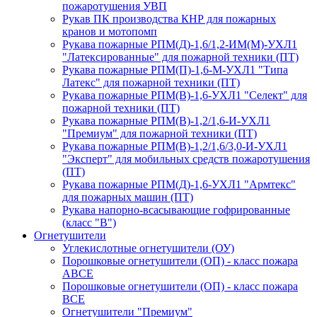
пожаротушения УВП
Рукав ПК производства КНР для пожарных
кранов и мотопомп
Рукава пожарные РПМ(Д)-1,6/1,2-ИМ(M)-УХЛ1
"Латексированные" для пожарной техники (ПТ)
Рукава пожарные РПМ(П)-1,6-М-УХЛ1 "Типа
Латекс" для пожарной техники (ПТ)
Рукава пожарные РПМ(В)-1,6-УХЛ1 "Селект" для
пожарной техники (ПТ)
Рукава пожарные РПМ(В)-1,2/1,6-И-УХЛ1
"Премиум" для пожарной техники (ПТ)
Рукава пожарные РПМ(В)-1,2/1,6/3,0-И-УХЛ1
"Эксперт" для мобильных средств пожаротушения
(ПТ)
Рукава пожарные РПМ(Д)-1,6-УХЛ1 "Армтекс"
для пожарных машин (ПТ)
Рукава напорно-всасывающие гофрированные
(класс "В")
Огнетушители
Углекислотные огнетушители (ОУ)
Порошковые огнетушители (ОП) - класс пожара
АВСЕ
Порошковые огнетушители (ОП) - класс пожара
ВСЕ
Огнетушители "Премиум"