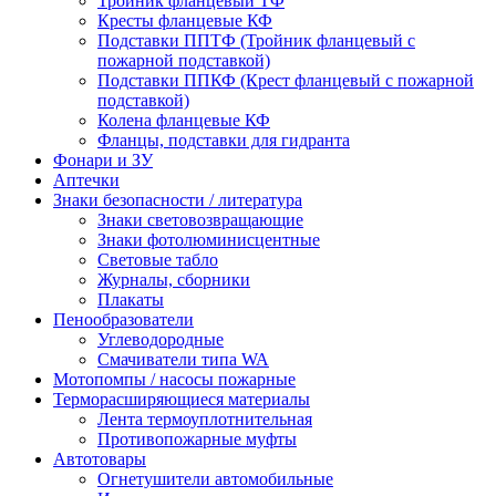
Тройник фланцевый ТФ
Кресты фланцевые КФ
Подставки ППТФ (Тройник фланцевый с
пожарной подставкой)
Подставки ППКФ (Крест фланцевый с пожарной
подставкой)
Колена фланцевые КФ
Фланцы, подставки для гидранта
Фонари и ЗУ
Аптечки
Знаки безопасности / литература
Знаки световозвращающие
Знаки фотолюминисцентные
Световые табло
Журналы, сборники
Плакаты
Пенообразователи
Углеводородные
Смачиватели типа WA
Мотопомпы / насосы пожарные
Терморасширяющиеся материалы
Лента термоуплотнительная
Противопожарные муфты
Автотовары
Огнетушители автомобильные