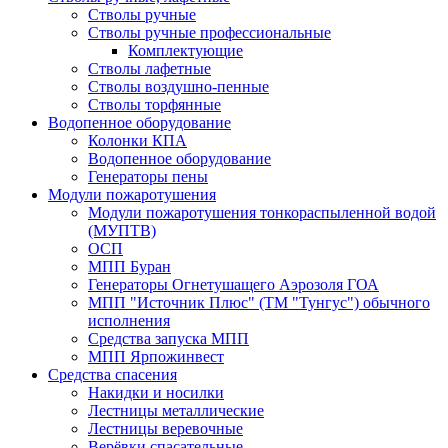
Стволы ручные
Стволы ручные профессиональные
Комплектующие
Стволы лафетные
Стволы воздушно-пенные
Стволы торфянные
Водопенное оборудование
Колонки КПА
Водопенное оборудование
Генераторы пены
Модули пожаротушения
Модули пожаротушения тонкораспыленной водой
(МУПТВ)
ОСП
МПП Буран
Генераторы Огнетушащего Аэрозоля ГОА
МПП "Источник Плюс" (ТМ "Тунгус") обычного
исполнения
Средства запуска МПП
МПП Ярпожинвест
Средства спасения
Накидки и носилки
Лестницы металлические
Лестницы веревочные
Верёвки спасательные