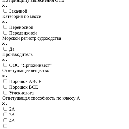
По принципу вытеснения ОТВ
Закачной
Категория по массе
Переносной
Передвижной
Морской регистр судоходства
Да
Производитель
ООО "Ярпожинвест"
Огнетушащее вещество
Порошок АВСЕ
Порошок ВСЕ
Углекислота
Огнетушащая способность по классу А
2А
3А
4А
-