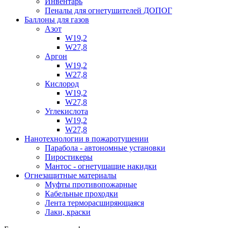
Инвентарь
Пеналы для огнетушителей ДОПОГ
Баллоны для газов
Азот
W19,2
W27,8
Аргон
W19,2
W27,8
Кислород
W19,2
W27,8
Углекислота
W19,2
W27,8
Нанотехнологии в пожаротушении
Парабола - автономные установки
Пиростикеры
Мантос - огнетушащие накидки
Огнезащитные материалы
Муфты противопожарные
Кабельные проходки
Лента терморасширяющаяся
Лаки, краски