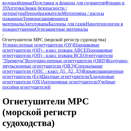
водоразборные
Подставки и фланцы для гидрантов
Фонари и
ЗУ
Аптечки
Знаки безопасности /
литература
Пенообразователи
Мотопомпы / насосы
пожарные
Терморасширяющиеся
материалы
Автотовары
Баллоны для газов
Нанотехнологии в
пожаротушении
Огнезащитные материалы
-
Огнетушители МРС (морской регистр судоходства)
Углекислотные огнетушители (ОУ)
Порошковые
огнетушители (ОП) - класс пожара АВСЕ
Порошковые
огнетушители (ОП) - класс пожара ВСЕ
Огнетушители
"Премиум"
Воздушно-пенные огнетушители (ОВП)
Воздушно-
эмульсионные огнетушители (ОВЭ)
Специальные
огнетушители (ОПС - класс Д1, Д2, Д3)
Взрывозащищенные
огнетушители (Ex)
Шахтные огнетушители
Хладоновые
огнетушители (ОХ)
Автономные огнетушители
Учебные
пособия огнетушителей
Огнетушители МРС
(морской регистр
судоходства)