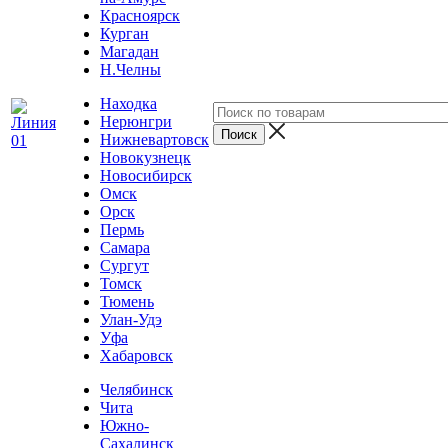
Красноярск
Курган
Магадан
Н.Челны
Находка
Нерюнгри
Нижневартовск
Новокузнецк
Новосибирск
Омск
Орск
Пермь
Самара
Сургут
Томск
Тюмень
Улан-Удэ
Уфа
Хабаровск
Челябинск
Чита
Южно-
Сахалинск