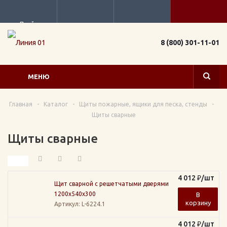
Прайс
8 (800) 301-11-01
МЕНЮ
Главная
-
Каталог
-
Щиты пожарные, ящики для песка, стенды
-
Щиты сварные
Щиты сварные
4 012
₽
/шт
Щит сварной с решетчатыми дверями
1200х540х300
В
корзину
Артикул
: L-6224.1
4 012
₽
/шт