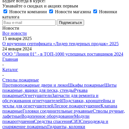
Будьте всегда в курсе!
Узнавайте о скидках и акциях первым
Новости компании
Новости магазина
Новинки
каталога
Новости
Все новости
15 января 2025
О вручении сертификата «Лидер тендерных продаж» 2025
24 января 2024
ООО "Линия 01" - в ТОП-1000 успешных поставщиков 2024
Главная
-
Каталог
-
Стволы пожарные
Противопожарные двери и люки
Шкафы пожарные
Щиты
пожарные, ящики для песка, стенды
Рукава
пожарные
Огнетушители
Запчасти для ремонта и
обслуживания огнетушителей
Подставки, кронштейны и
чехлы для огнетушителей
Лесное пожаротушение
Клапана
пожарные
Головки соединительные рукавные
Стволы ручные,
лафетные
Водопенное оборудование
Модули
пожаротушения
Средства спасения
СИЗ
Спецодежда и
снаряжение пожарных
Гидранты, колонки