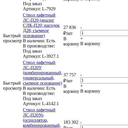
Под заказ
Артикул
: L-7929
Ствол лафетный
ЛС-П20 (аналог
СЛК-П20; насодок
27 836
-
Д28; съемное
₽
/шт
Быстрый
основание)
+
В
просмотр
В наличии: Eсть
В корзину
корзину
В производстве:
Под заказ
Артикул
: L-3927.1
Ствол лафетный
ЛС-П20У
(комбинированный,
37 757
-
универсальный,
₽
/шт
Быстрый
съемное основание)
+
В
просмотр
В наличии: Eсть
В корзину
корзину
В производстве:
Под заказ
Артикул
: L-4142.1
Ствол лафетный
ЛС-П20Уо
(осциллятор,
183 302
-
комбинированный,