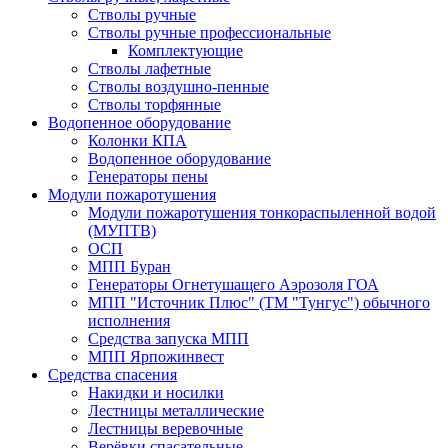
Стволы ручные
Стволы ручные профессиональные
Комплектующие
Стволы лафетные
Стволы воздушно-пенные
Стволы торфянные
Водопенное оборудование
Колонки КПА
Водопенное оборудование
Генераторы пены
Модули пожаротушения
Модули пожаротушения тонкораспыленной водой
(МУПТВ)
ОСП
МПП Буран
Генераторы Огнетушащего Аэрозоля ГОА
МПП "Источник Плюс" (ТМ "Тунгус") обычного
исполнения
Средства запуска МПП
МПП Ярпожинвест
Средства спасения
Накидки и носилки
Лестницы металлические
Лестницы веревочные
Верёвки спасательные