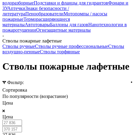
водоразборные
Подставки и фланцы для гидрантов
Фонари и
ЗУ
Аптечки
Знаки безопасности /
литература
Пенообразователи
Мотопомпы / насосы
пожарные
Терморасширяющиеся
материалы
Автотовары
Баллоны для газов
Нанотехнологии в
пожаротушении
Огнезащитные материалы
-
Стволы пожарные лафетные
Стволы ручные
Стволы ручные профессиональные
Стволы
воздушно-пенные
Стволы торфянные
Стволы пожарные лафетные
Фильтр:
Сортировка
По популярности (возрастание)
Цена
Цена
27 836