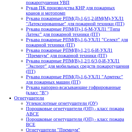
пожаротушения УВП
Рукав ПК производства КНР для пожарных
кранов и мотопомп
Рукава пожарные РПМ(Д)-1,6/1,2-ИМ(M)-УХЛ1
"Латексированные" для пожарной техники (ПТ)
Рукава пожарные РПМ(П)-1,6-М-УХЛ1 "Типа
Латекс" для пожарной техники (ПТ)
Рукава пожарные РПМ(В)-1,6-УХЛ1 "Селект" для
пожарной техники (ПТ)
Рукава пожарные РПМ(В)-1,2/1,6-И-УХЛ1
"Премиум" для пожарной техники (ПТ)
Рукава пожарные РПМ(В)-1,2/1,6/3,0-И-УХЛ1
"Эксперт" для мобильных средств пожаротушения
(ПТ)
Рукава пожарные РПМ(Д)-1,6-УХЛ1 "Армтекс"
для пожарных машин (ПТ)
Рукава напорно-всасывающие гофрированные
(класс "В")
Огнетушители
Углекислотные огнетушители (ОУ)
Порошковые огнетушители (ОП) - класс пожара
АВСЕ
Порошковые огнетушители (ОП) - класс пожара
ВСЕ
Огнетушители "Премиум"