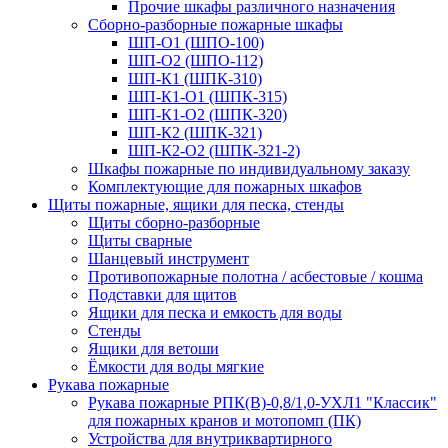
Прочие шкафы различного назначения
Сборно-разборные пожарные шкафы
ШП-О1 (ШПО-100)
ШП-О2 (ШПО-112)
ШП-К1 (ШПК-310)
ШП-К1-О1 (ШПК-315)
ШП-К1-О2 (ШПК-320)
ШП-К2 (ШПК-321)
ШП-К2-О2 (ШПК-321-2)
Шкафы пожарные по индивидуальному заказу
Комплектующие для пожарных шкафов
Щиты пожарные, ящики для песка, стенды
Щиты сборно-разборные
Щиты сварные
Шанцевый инструмент
Противопожарные полотна / асбестовые / кошма
Подставки для щитов
Ящики для песка и емкость для воды
Стенды
Ящики для ветоши
Ёмкости для воды мягкие
Рукава пожарные
Рукава пожарные РПК(В)-0,8/1,0-УХЛ1 "Классик"
для пожарных кранов и мотопомп (ПК)
Устройства для внутриквартирного