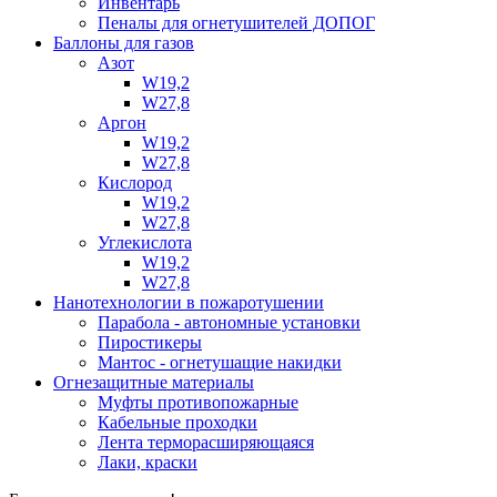
Инвентарь
Пеналы для огнетушителей ДОПОГ
Баллоны для газов
Азот
W19,2
W27,8
Аргон
W19,2
W27,8
Кислород
W19,2
W27,8
Углекислота
W19,2
W27,8
Нанотехнологии в пожаротушении
Парабола - автономные установки
Пиростикеры
Мантос - огнетушащие накидки
Огнезащитные материалы
Муфты противопожарные
Кабельные проходки
Лента терморасширяющаяся
Лаки, краски