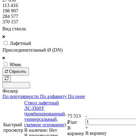
113 416
198 997
284 577
370 157
Вид ствола
Лафетный
Присоединительный Ø (DN)
80мм.
Сбросить
ПОКАЗАТЬ
Фильтр
По популярности
По алфавиту
По цене
Ствол лафетный
ЛС-П60У
(комбинированный,
75 513
-
универсальный,
₽
/шт
Быстрый
съемное основание)
+
В
просмотр
В наличии: Нет
В корзину
корзину
В производстве: