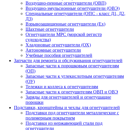
Воздушно-пенные огнетушители (ОВП)
Воздушно-эмульсионные огнетушители (ОВЭ)
Специальные огнетушители (ОПС - класс Д1, Д2,
Д3)
Взрывозащищенные огнетушители (Ex)
Шахтные огнетушители
Огнетушители МРС (морской регистр
судоходства)
Хладоновые огнетушители (ОХ)
Автономные огнетушители
Учебные пособия огнетушителей
Запчасти для ремонта и обслуживания огнетушителей
Запасные части к порошковым огнетушителям
(ОП)
Запасные части к углекислотным огнетушителям
(ОУ)
Тележки и коллеса к огнетушителям
Запасные части к огнетушителям ОВП и ОВЭ
Заряды для огнетушителей и огнетушащие
порошки
Подставки, кронштейны и чехлы для огнетушителей
Подставки под огнетушители металлические с
полимерным покрытием
Подставки из нержавеющей стали под
огнетушители