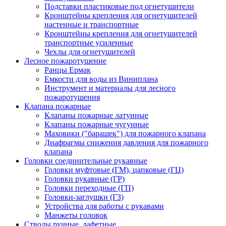
Подставки пластиковые под огнетушители
Кронштейны крепления для огнетушителей
настенные и транспортные
Кронштейны крепления для огнетушителей
транспортные усиленные
Чехлы для огнетушителей
Лесное пожаротушение
Ранцы Ермак
Емкости для воды из Виниплана
Инструмент и материалы для лесного
пожаротушения
Клапана пожарные
Клапаны пожарные латунные
Клапаны пожарные чугунные
Маховики ("барашек") для пожарного клапана
Диафрагмы снижения давления для пожарного
клапана
Головки соединительные рукавные
Головки муфтовые (ГМ), цапковые (ГЦ)
Головки рукавные (ГР)
Головки переходные (ГП)
Головки-заглушки (ГЗ)
Устройства для работы с рукавами
Манжеты головок
Стволы ручные, лафетные