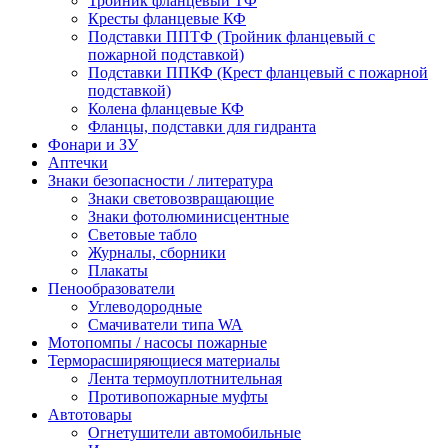
Тройник фланцевый ТФ
Кресты фланцевые КФ
Подставки ППТФ (Тройник фланцевый с
пожарной подставкой)
Подставки ППКФ (Крест фланцевый с пожарной
подставкой)
Колена фланцевые КФ
Фланцы, подставки для гидранта
Фонари и ЗУ
Аптечки
Знаки безопасности / литература
Знаки световозвращающие
Знаки фотолюминисцентные
Световые табло
Журналы, сборники
Плакаты
Пенообразователи
Углеводородные
Смачиватели типа WA
Мотопомпы / насосы пожарные
Терморасширяющиеся материалы
Лента термоуплотнительная
Противопожарные муфты
Автотовары
Огнетушители автомобильные