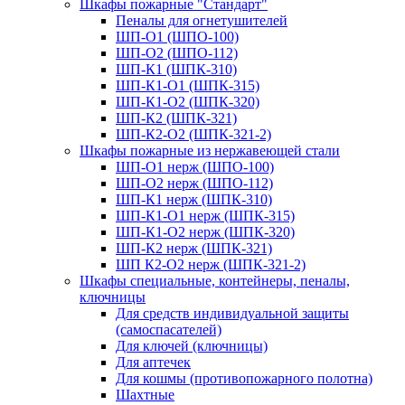
Шкафы пожарные "Стандарт"
Пеналы для огнетушителей
ШП-О1 (ШПО-100)
ШП-О2 (ШПО-112)
ШП-К1 (ШПК-310)
ШП-К1-О1 (ШПК-315)
ШП-К1-О2 (ШПК-320)
ШП-К2 (ШПК-321)
ШП-К2-О2 (ШПК-321-2)
Шкафы пожарные из нержавеющей стали
ШП-О1 нерж (ШПО-100)
ШП-О2 нерж (ШПО-112)
ШП-К1 нерж (ШПК-310)
ШП-К1-О1 нерж (ШПК-315)
ШП-К1-О2 нерж (ШПК-320)
ШП-К2 нерж (ШПК-321)
ШП К2-О2 нерж (ШПК-321-2)
Шкафы специальные, контейнеры, пеналы,
ключницы
Для средств индивидуальной защиты
(самоспасателей)
Для ключей (ключницы)
Для аптечек
Для кошмы (противопожарного полотна)
Шахтные