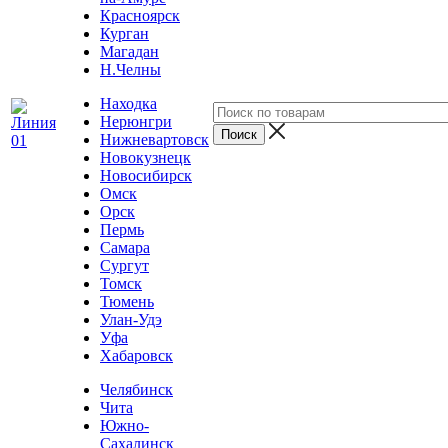
Красноярск
Курган
Магадан
Н.Челны
Находка
Нерюнгри
Нижневартовск
Новокузнецк
Новосибирск
Омск
Орск
Пермь
Самара
Сургут
Томск
Тюмень
Улан-Удэ
Уфа
Хабаровск
Челябинск
Чита
Южно-
Сахалинск