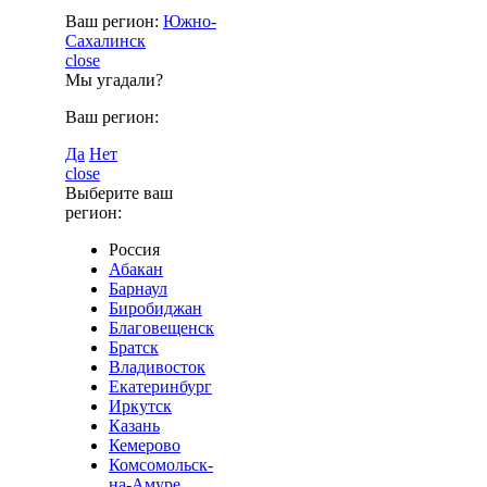
Ваш регион:
Южно-
Сахалинск
close
Мы угадали?
Ваш регион:
Да
Нет
close
Выберите ваш
регион:
Россия
Абакан
Барнаул
Биробиджан
Благовещенск
Братск
Владивосток
Екатеринбург
Иркутск
Казань
Кемерово
Комсомольск-
на-Амуре