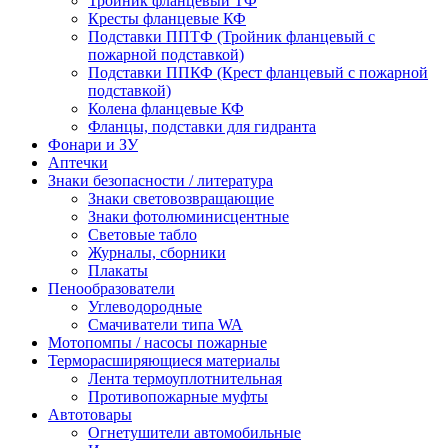
Тройник фланцевый ТФ
Кресты фланцевые КФ
Подставки ППТФ (Тройник фланцевый с
пожарной подставкой)
Подставки ППКФ (Крест фланцевый с пожарной
подставкой)
Колена фланцевые КФ
Фланцы, подставки для гидранта
Фонари и ЗУ
Аптечки
Знаки безопасности / литература
Знаки световозвращающие
Знаки фотолюминисцентные
Световые табло
Журналы, сборники
Плакаты
Пенообразователи
Углеводородные
Смачиватели типа WA
Мотопомпы / насосы пожарные
Терморасширяющиеся материалы
Лента термоуплотнительная
Противопожарные муфты
Автотовары
Огнетушители автомобильные