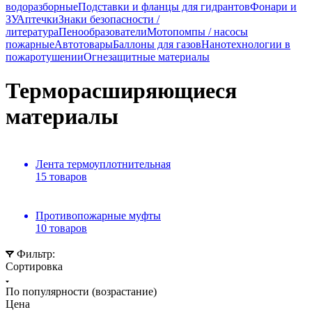
водоразборные
Подставки и фланцы для гидрантов
Фонари и
ЗУ
Аптечки
Знаки безопасности /
литература
Пенообразователи
Мотопомпы / насосы
пожарные
Автотовары
Баллоны для газов
Нанотехнологии в
пожаротушении
Огнезащитные материалы
Терморасширяющиеся
материалы
Лента термоуплотнительная
15 товаров
Противопожарные муфты
10 товаров
Фильтр:
Сортировка
По популярности (возрастание)
Цена