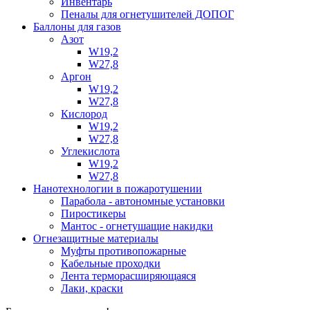
Инвентарь
Пеналы для огнетушителей ДОПОГ
Баллоны для газов
Азот
W19,2
W27,8
Аргон
W19,2
W27,8
Кислород
W19,2
W27,8
Углекислота
W19,2
W27,8
Нанотехнологии в пожаротушении
Парабола - автономные установки
Пиростикеры
Мантос - огнетушащие накидки
Огнезащитные материалы
Муфты противопожарные
Кабельные проходки
Лента терморасширяющаяся
Лаки, краски