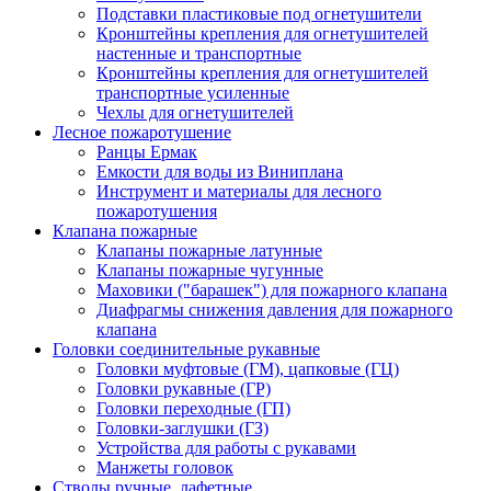
Подставки пластиковые под огнетушители
Кронштейны крепления для огнетушителей
настенные и транспортные
Кронштейны крепления для огнетушителей
транспортные усиленные
Чехлы для огнетушителей
Лесное пожаротушение
Ранцы Ермак
Емкости для воды из Виниплана
Инструмент и материалы для лесного
пожаротушения
Клапана пожарные
Клапаны пожарные латунные
Клапаны пожарные чугунные
Маховики ("барашек") для пожарного клапана
Диафрагмы снижения давления для пожарного
клапана
Головки соединительные рукавные
Головки муфтовые (ГМ), цапковые (ГЦ)
Головки рукавные (ГР)
Головки переходные (ГП)
Головки-заглушки (ГЗ)
Устройства для работы с рукавами
Манжеты головок
Стволы ручные, лафетные