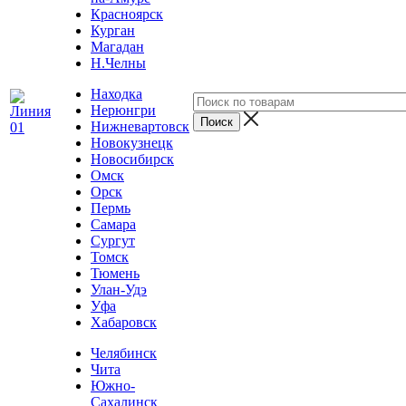
Красноярск
Курган
Магадан
Н.Челны
Находка
Нерюнгри
Нижневартовск
Новокузнецк
Новосибирск
Омск
Орск
Пермь
Самара
Сургут
Томск
Тюмень
Улан-Удэ
Уфа
Хабаровск
Челябинск
Чита
Южно-
Сахалинск