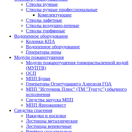
Стволы ручные
Стволы ручные профессиональные
Комплектующие
Стволы лафетные
Стволы воздушно-пенные
Стволы торфянные
Водопенное оборудование
Колонки КПА
Водопенное оборудование
Генераторы пены
Модули пожаротушения
Модули пожаротушения тонкораспыленной водой
(МУПТВ)
ОСП
МПП Буран
Генераторы Огнетушащего Аэрозоля ГОА
МПП "Источник Плюс" (ТМ "Тунгус") обычного
исполнения
Средства запуска МПП
МПП Ярпожинвест
Средства спасения
Накидки и носилки
Лестницы металлические
Лестницы веревочные
Верёвки спасательные