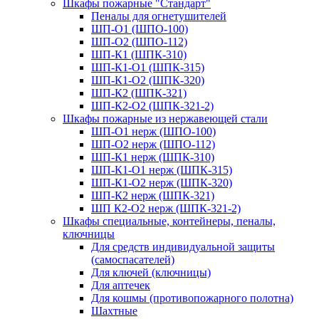
Шкафы пожарные "Стандарт"
Пеналы для огнетушителей
ШП-О1 (ШПО-100)
ШП-О2 (ШПО-112)
ШП-К1 (ШПК-310)
ШП-К1-О1 (ШПК-315)
ШП-К1-О2 (ШПК-320)
ШП-К2 (ШПК-321)
ШП-К2-О2 (ШПК-321-2)
Шкафы пожарные из нержавеющей стали
ШП-О1 нерж (ШПО-100)
ШП-О2 нерж (ШПО-112)
ШП-К1 нерж (ШПК-310)
ШП-К1-О1 нерж (ШПК-315)
ШП-К1-О2 нерж (ШПК-320)
ШП-К2 нерж (ШПК-321)
ШП К2-О2 нерж (ШПК-321-2)
Шкафы специальные, контейнеры, пеналы,
ключницы
Для средств индивидуальной защиты
(самоспасателей)
Для ключей (ключницы)
Для аптечек
Для кошмы (противопожарного полотна)
Шахтные