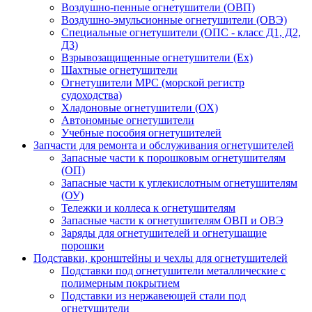
Воздушно-пенные огнетушители (ОВП)
Воздушно-эмульсионные огнетушители (ОВЭ)
Специальные огнетушители (ОПС - класс Д1, Д2,
Д3)
Взрывозащищенные огнетушители (Ex)
Шахтные огнетушители
Огнетушители МРС (морской регистр
судоходства)
Хладоновые огнетушители (ОХ)
Автономные огнетушители
Учебные пособия огнетушителей
Запчасти для ремонта и обслуживания огнетушителей
Запасные части к порошковым огнетушителям
(ОП)
Запасные части к углекислотным огнетушителям
(ОУ)
Тележки и коллеса к огнетушителям
Запасные части к огнетушителям ОВП и ОВЭ
Заряды для огнетушителей и огнетушащие
порошки
Подставки, кронштейны и чехлы для огнетушителей
Подставки под огнетушители металлические с
полимерным покрытием
Подставки из нержавеющей стали под
огнетушители