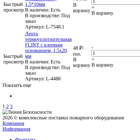
Быстрый
1.5*10мм
В
+
просмотр
В наличии: Eсть
корзину
В корзину
В производстве: Под
заказ
Артикул
: L-7548.1
Лента
термоуплотнительная
FLINT с клеевым
-
48
₽
/
основанием, 1,5х20
пог.
Быстрый
мм
+
В
просмотр
В наличии: Eсть
В корзину
корзину
В производстве: Под
заказ
Артикул
: L-4488
Показать еще
1
2
3
2026 © комплексные поставки пожарного оборудования
Компания
Информация
Филиалы