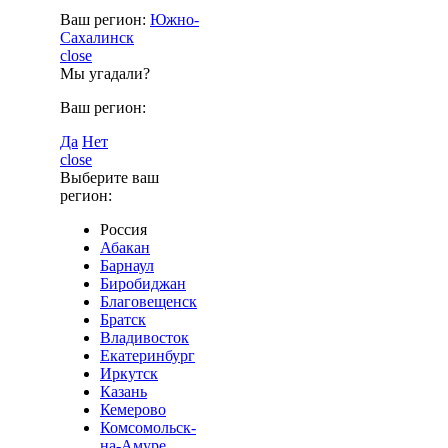
Ваш регион:
Южно-
Сахалинск
close
Мы угадали?
Ваш регион:
Да
Нет
close
Выберите ваш
регион:
Россия
Абакан
Барнаул
Биробиджан
Благовещенск
Братск
Владивосток
Екатеринбург
Иркутск
Казань
Кемерово
Комсомольск-
на-Амуре