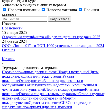
Будьте всегда в курсе!
Узнавайте о скидках и акциях первым
Новости компании
Новости магазина
Новинки
каталога
Новости
Все новости
15 января 2025
О вручении сертификата «Лидер тендерных продаж» 2025
24 января 2024
ООО "Линия 01" - в ТОП-1000 успешных поставщиков 2024
Главная
-
Каталог
-
Терморасширяющиеся материалы
Противопожарные двери и люки
Шкафы пожарные
Щиты
пожарные, ящики для песка, стенды
Рукава
пожарные
Огнетушители
Запчасти для ремонта и
обслуживания огнетушителей
Подставки, кронштейны и
чехлы для огнетушителей
Лесное пожаротушение
Клапана
пожарные
Головки соединительные рукавные
Стволы ручные,
лафетные
Водопенное оборудование
Модули
пожаротушения
Средства спасения
СИЗ
Спецодежда и
снаряжение пожарных
Гидранты, колонки