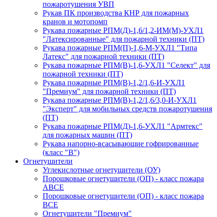
пожаротушения УВП
Рукав ПК производства КНР для пожарных
кранов и мотопомп
Рукава пожарные РПМ(Д)-1,6/1,2-ИМ(M)-УХЛ1
"Латексированные" для пожарной техники (ПТ)
Рукава пожарные РПМ(П)-1,6-М-УХЛ1 "Типа
Латекс" для пожарной техники (ПТ)
Рукава пожарные РПМ(В)-1,6-УХЛ1 "Селект" для
пожарной техники (ПТ)
Рукава пожарные РПМ(В)-1,2/1,6-И-УХЛ1
"Премиум" для пожарной техники (ПТ)
Рукава пожарные РПМ(В)-1,2/1,6/3,0-И-УХЛ1
"Эксперт" для мобильных средств пожаротушения
(ПТ)
Рукава пожарные РПМ(Д)-1,6-УХЛ1 "Армтекс"
для пожарных машин (ПТ)
Рукава напорно-всасывающие гофрированные
(класс "В")
Огнетушители
Углекислотные огнетушители (ОУ)
Порошковые огнетушители (ОП) - класс пожара
АВСЕ
Порошковые огнетушители (ОП) - класс пожара
ВСЕ
Огнетушители "Премиум"