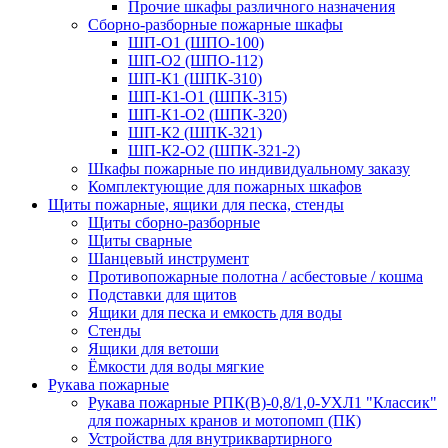
Прочие шкафы различного назначения
Сборно-разборные пожарные шкафы
ШП-О1 (ШПО-100)
ШП-О2 (ШПО-112)
ШП-К1 (ШПК-310)
ШП-К1-О1 (ШПК-315)
ШП-К1-О2 (ШПК-320)
ШП-К2 (ШПК-321)
ШП-К2-О2 (ШПК-321-2)
Шкафы пожарные по индивидуальному заказу
Комплектующие для пожарных шкафов
Щиты пожарные, ящики для песка, стенды
Щиты сборно-разборные
Щиты сварные
Шанцевый инструмент
Противопожарные полотна / асбестовые / кошма
Подставки для щитов
Ящики для песка и емкость для воды
Стенды
Ящики для ветоши
Ёмкости для воды мягкие
Рукава пожарные
Рукава пожарные РПК(В)-0,8/1,0-УХЛ1 "Классик"
для пожарных кранов и мотопомп (ПК)
Устройства для внутриквартирного