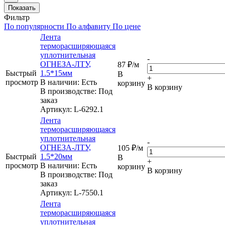
Показать
Фильтр
По популярности
По алфавиту
По цене
Лента
терморасширяющаяся
уплотнительная
-
ОГНЕЗА-ЛТУ,
87
₽
/м
Быстрый
1.5*15мм
В
+
просмотр
В наличии: Eсть
корзину
В корзину
В производстве: Под
заказ
Артикул
: L-6292.1
Лента
терморасширяющаяся
уплотнительная
-
ОГНЕЗА-ЛТУ,
105
₽
/м
Быстрый
1.5*20мм
В
+
просмотр
В наличии: Eсть
корзину
В корзину
В производстве: Под
заказ
Артикул
: L-7550.1
Лента
терморасширяющаяся
уплотнительная