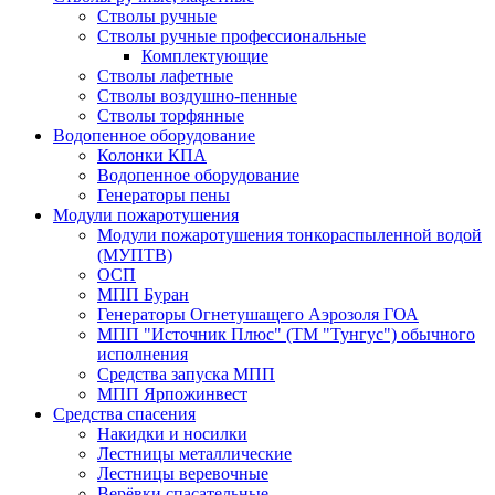
Стволы ручные
Стволы ручные профессиональные
Комплектующие
Стволы лафетные
Стволы воздушно-пенные
Стволы торфянные
Водопенное оборудование
Колонки КПА
Водопенное оборудование
Генераторы пены
Модули пожаротушения
Модули пожаротушения тонкораспыленной водой
(МУПТВ)
ОСП
МПП Буран
Генераторы Огнетушащего Аэрозоля ГОА
МПП "Источник Плюс" (ТМ "Тунгус") обычного
исполнения
Средства запуска МПП
МПП Ярпожинвест
Средства спасения
Накидки и носилки
Лестницы металлические
Лестницы веревочные
Верёвки спасательные