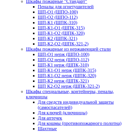
Шкафы пожарные "Стандарт"
Пеналы для огнетушителей
ШП-О1 (ШПО-100)
ШП-О2 (ШПО-112)
ШП-К1 (ШПК-310)
ШП-К1-О1 (ШПК-315)
ШП-К1-О2 (ШПК-320)
ШП-К2 (ШПК-321)
ШП-К2-О2 (ШПК-321-2)
Шкафы пожарные из нержавеющей стали
ШП-О1 нерж (ШПО-100)
ШП-О2 нерж (ШПО-112)
ШП-К1 нерж (ШПК-310)
ШП-К1-О1 нерж (ШПК-315)
ШП-К1-О2 нерж (ШПК-320)
ШП-К2 нерж (ШПК-321)
ШП К2-О2 нерж (ШПК-321-2)
Шкафы специальные, контейнеры, пеналы,
ключницы
Для средств индивидуальной защиты
(самоспасателей)
Для ключей (ключницы)
Для аптечек
Для кошмы (противопожарного полотна)
Шахтные