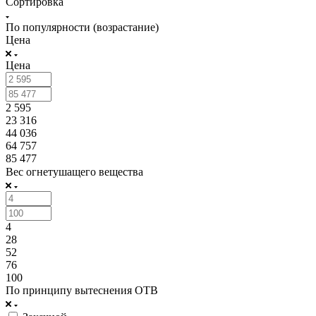
Сортировка
По популярности (возрастание)
Цена
Цена
2 595
23 316
44 036
64 757
85 477
Вес огнетушащего вещества
4
28
52
76
100
По принципу вытеснения ОТВ