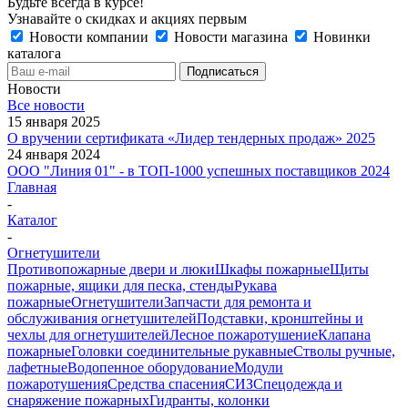
Будьте всегда в курсе!
Узнавайте о скидках и акциях первым
Новости компании
Новости магазина
Новинки
каталога
Новости
Все новости
15 января 2025
О вручении сертификата «Лидер тендерных продаж» 2025
24 января 2024
ООО "Линия 01" - в ТОП-1000 успешных поставщиков 2024
Главная
-
Каталог
-
Огнетушители
Противопожарные двери и люки
Шкафы пожарные
Щиты
пожарные, ящики для песка, стенды
Рукава
пожарные
Огнетушители
Запчасти для ремонта и
обслуживания огнетушителей
Подставки, кронштейны и
чехлы для огнетушителей
Лесное пожаротушение
Клапана
пожарные
Головки соединительные рукавные
Стволы ручные,
лафетные
Водопенное оборудование
Модули
пожаротушения
Средства спасения
СИЗ
Спецодежда и
снаряжение пожарных
Гидранты, колонки