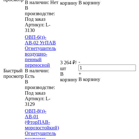
В наличии: Нет
В корзину
корзину
В
производстве:
Под заказ
Артикул
: L-
3130
ОВП-6(з)-
АВ-02 УгПАВ
Огнетушитель
воздушно-
пенный
-
3 264
₽
/
переносной
шт
Быстрый
В наличии:
+
В
просмотр
Eсть
В корзину
корзину
В
производстве:
Под заказ
Артикул
: L-
3129
ОВП-8(з)-
АВ-01
(ФторПАВ-
морозостойкий)
Огнетушитель
воздушно-