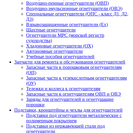
Воздушно-пенные огнетушители (ОВП)
Воздушно-эмульсионные огнетушители (ОВЭ)
Специальные огнетушители (ОПС - класс Д1, Д2,
Д3)
Взрывозащищенные огнетушители (Ex)
Шахтные огнетушители
Огнетушители МРС (морской регистр
судоходства)
Хладоновые огнетушители (ОХ)
Автономные огнетушители
Учебные пособия огнетушителей
Запчасти для ремонта и обслуживания огнетушителей
Запасные части к порошковым огнетушителям
(ОП)
Запасные части к углекислотным огнетушителям
(ОУ)
Тележки и коллеса к огнетушителям
Запасные части к огнетушителям ОВП и ОВЭ
Заряды для огнетушителей и огнетушащие
порошки
Подставки, кронштейны и чехлы для огнетушителей
Подставки под огнетушители металлические с
полимерным покрытием
Подставки из нержавеющей стали под
огнетушители