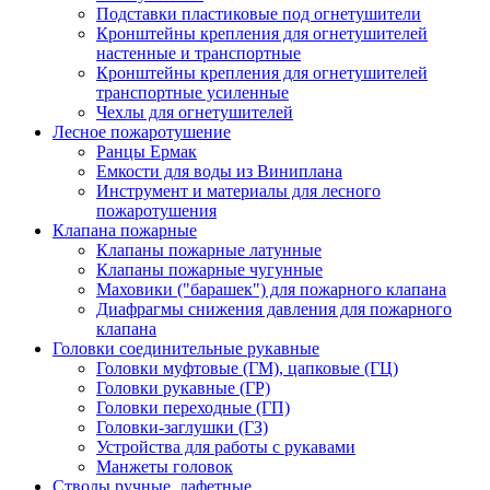
Подставки пластиковые под огнетушители
Кронштейны крепления для огнетушителей
настенные и транспортные
Кронштейны крепления для огнетушителей
транспортные усиленные
Чехлы для огнетушителей
Лесное пожаротушение
Ранцы Ермак
Емкости для воды из Виниплана
Инструмент и материалы для лесного
пожаротушения
Клапана пожарные
Клапаны пожарные латунные
Клапаны пожарные чугунные
Маховики ("барашек") для пожарного клапана
Диафрагмы снижения давления для пожарного
клапана
Головки соединительные рукавные
Головки муфтовые (ГМ), цапковые (ГЦ)
Головки рукавные (ГР)
Головки переходные (ГП)
Головки-заглушки (ГЗ)
Устройства для работы с рукавами
Манжеты головок
Стволы ручные, лафетные