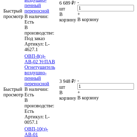
-
6 689
₽
/
пенный
шт
Быстрый
переносной
+
В
просмотр
В наличии:
В корзину
корзину
Eсть
В
производстве:
Под заказ
Артикул
: L-
4627.1
ОВП-8(з)-
АВ-02 УгПАВ
Огнетушитель
воздушно-
пенный
-
3 948
₽
/
переносной
шт
Быстрый
В наличии:
+
В
просмотр
Eсть
В корзину
корзину
В
производстве:
Есть
Артикул
: L-
0057.1
ОВП-10(з)-
АВ-01