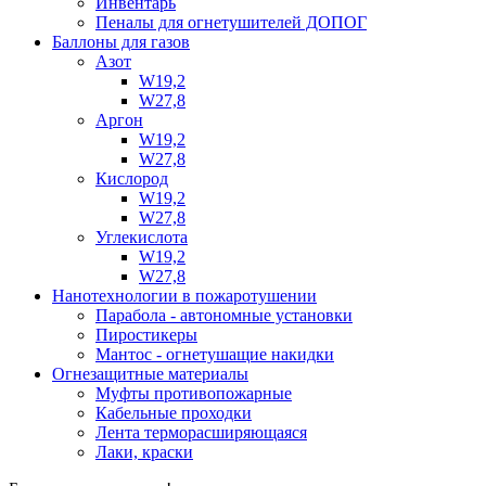
Инвентарь
Пеналы для огнетушителей ДОПОГ
Баллоны для газов
Азот
W19,2
W27,8
Аргон
W19,2
W27,8
Кислород
W19,2
W27,8
Углекислота
W19,2
W27,8
Нанотехнологии в пожаротушении
Парабола - автономные установки
Пиростикеры
Мантос - огнетушащие накидки
Огнезащитные материалы
Муфты противопожарные
Кабельные проходки
Лента терморасширяющаяся
Лаки, краски