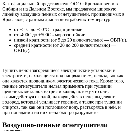
Как официальный представитель ООО «Ярпожинвест» в
Сибири и на Дальнем Востоке, мы предлагаем широкую
линейку воздушно-пенных огнетушителей, производимых в
Ярославле, с разным диапазоном рабочих температур :
от +5°С до +50°С - традиционные
от -400С до +500С - морозостойкие
низкой кратности (от 5 до 20 включительно) — ОВП(н),
средней кратности (от 20 до 200 включительно) —
ОВП(c).
Тушить пеной загоревшиеся электрические установки и
электросети, находящиеся под напряжением, нельзя, так как
она является проводником электрического тока. Кроме того,
пенные огнетушители нельзя применять при тушении
щелочных металлов натрия и калия, потому что они,
взаимодействуя с водой, находящейся в пене, выделяют
водород, который усиливает горение, а также при тушении
спиртов, так как они поглощают воду, растворяясь в ней, и
при попадании на них пена быстро разрушается.
Воздушно-пенные огнетушители