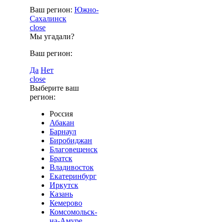
Ваш регион:
Южно-
Сахалинск
close
Мы угадали?
Ваш регион:
Да
Нет
close
Выберите ваш
регион:
Россия
Абакан
Барнаул
Биробиджан
Благовещенск
Братск
Владивосток
Екатеринбург
Иркутск
Казань
Кемерово
Комсомольск-
на-Амуре