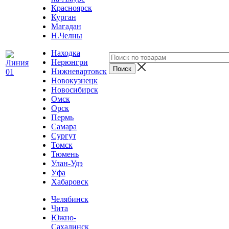
Красноярск
Курган
Магадан
Н.Челны
Находка
Нерюнгри
Нижневартовск
Новокузнецк
Новосибирск
Омск
Орск
Пермь
Самара
Сургут
Томск
Тюмень
Улан-Удэ
Уфа
Хабаровск
Челябинск
Чита
Южно-
Сахалинск