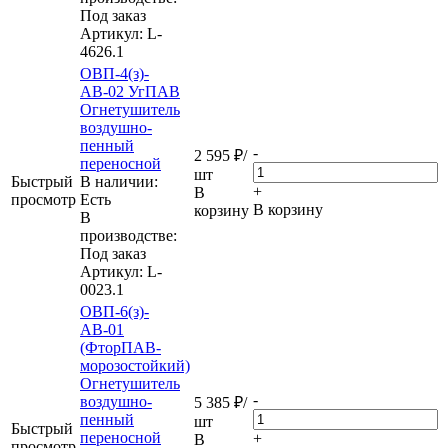
Под заказ
Артикул
: L-
4626.1
ОВП-4(з)-
АВ-02 УгПАВ
Огнетушитель
воздушно-
пенный
-
2 595
₽
/
переносной
шт
Быстрый
В наличии:
+
В
просмотр
Eсть
В корзину
корзину
В
производстве:
Под заказ
Артикул
: L-
0023.1
ОВП-6(з)-
АВ-01
(ФторПАВ-
морозостойкий)
Огнетушитель
-
воздушно-
5 385
₽
/
пенный
шт
Быстрый
переносной
+
В
просмотр