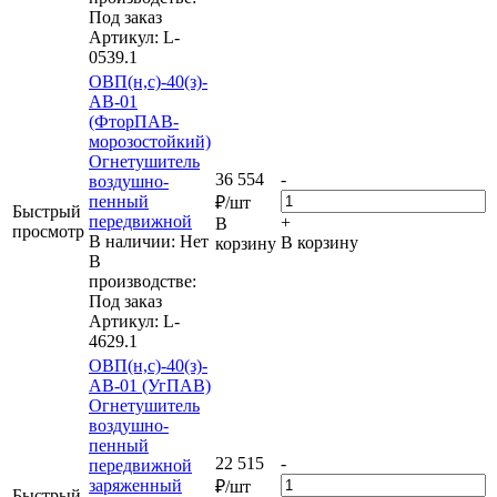
Под заказ
Артикул
: L-
0539.1
ОВП(н,с)-40(з)-
АВ-01
(ФторПАВ-
морозостойкий)
Огнетушитель
36 554
-
воздушно-
пенный
₽
/шт
Быстрый
передвижной
+
В
просмотр
В наличии: Нет
В корзину
корзину
В
производстве:
Под заказ
Артикул
: L-
4629.1
ОВП(н,с)-40(з)-
АВ-01 (УгПАВ)
Огнетушитель
воздушно-
пенный
22 515
-
передвижной
заряженный
₽
/шт
Быстрый