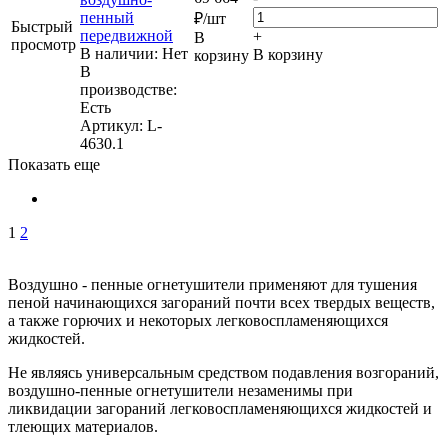
пенный
₽
/шт
Быстрый
передвижной
+
В
просмотр
В наличии: Нет
В корзину
корзину
В
производстве:
Есть
Артикул
: L-
4630.1
Показать еще
1
2
Воздушно - пенные огнетушители применяют для тушения
пеной начинающихся загораний почти всех твердых веществ,
а также горючих и некоторых легковоспламеняющихся
жидкостей.
Не являясь универсальным средством подавления возгораний,
воздушно-пенные огнетушители незаменимы при
ликвидации загораний легковоспламеняющихся жидкостей и
тлеющих материалов.