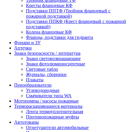
Тройник фланцевый ТФ
Кресты фланцевые КФ
Подставки ППТФ (Тройник фланцевый с
пожарной подставкой)
Подставки ППКФ (Крест фланцевый с пожарной
подставкой)
Колена фланцевые КФ
Фланцы, подставки для гидранта
Фонари и ЗУ
Аптечки
Знаки безопасности / литература
Знаки световозвращающие
Знаки фотолюминисцентные
Световые табло
Журналы, сборники
Плакаты
Пенообразователи
Углеводородные
Смачиватели типа WA
Мотопомпы / насосы пожарные
Терморасширяющиеся материалы
Лента термоуплотнительная
Противопожарные муфты
Автотовары
Огнетушители автомобильные