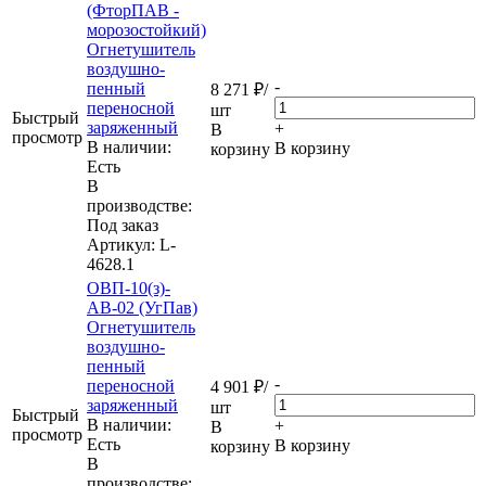
(ФторПАВ -
морозостойкий)
Огнетушитель
воздушно-
-
пенный
8 271
₽
/
переносной
шт
Быстрый
заряженный
+
В
просмотр
В наличии:
В корзину
корзину
Eсть
В
производстве:
Под заказ
Артикул
: L-
4628.1
ОВП-10(з)-
АВ-02 (УгПав)
Огнетушитель
воздушно-
пенный
-
переносной
4 901
₽
/
заряженный
шт
Быстрый
В наличии:
+
В
просмотр
Eсть
В корзину
корзину
В
производстве: