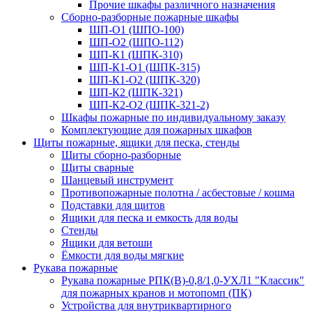
Прочие шкафы различного назначения
Сборно-разборные пожарные шкафы
ШП-О1 (ШПО-100)
ШП-О2 (ШПО-112)
ШП-К1 (ШПК-310)
ШП-К1-О1 (ШПК-315)
ШП-К1-О2 (ШПК-320)
ШП-К2 (ШПК-321)
ШП-К2-О2 (ШПК-321-2)
Шкафы пожарные по индивидуальному заказу
Комплектующие для пожарных шкафов
Щиты пожарные, ящики для песка, стенды
Щиты сборно-разборные
Щиты сварные
Шанцевый инструмент
Противопожарные полотна / асбестовые / кошма
Подставки для щитов
Ящики для песка и емкость для воды
Стенды
Ящики для ветоши
Ёмкости для воды мягкие
Рукава пожарные
Рукава пожарные РПК(В)-0,8/1,0-УХЛ1 "Классик"
для пожарных кранов и мотопомп (ПК)
Устройства для внутриквартирного