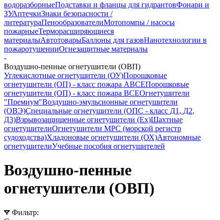
водоразборные
Подставки и фланцы для гидрантов
Фонари и
ЗУ
Аптечки
Знаки безопасности /
литература
Пенообразователи
Мотопомпы / насосы
пожарные
Терморасширяющиеся
материалы
Автотовары
Баллоны для газов
Нанотехнологии в
пожаротушении
Огнезащитные материалы
-
Воздушно-пенные огнетушители (ОВП)
Углекислотные огнетушители (ОУ)
Порошковые
огнетушители (ОП) - класс пожара АВСЕ
Порошковые
огнетушители (ОП) - класс пожара ВСЕ
Огнетушители
"Премиум"
Воздушно-эмульсионные огнетушители
(ОВЭ)
Специальные огнетушители (ОПС - класс Д1, Д2,
Д3)
Взрывозащищенные огнетушители (Ex)
Шахтные
огнетушители
Огнетушители МРС (морской регистр
судоходства)
Хладоновые огнетушители (ОХ)
Автономные
огнетушители
Учебные пособия огнетушителей
Воздушно-пенные
огнетушители (ОВП)
Фильтр: