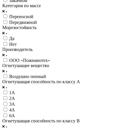
Закачной
Категория по массе
Переносной
Передвижной
Морозостойкость
Да
Нет
Производитель
ООО «Пожнанотех»
Огнетушащее вещество
Воздушно пенный
Огнетушащая способность по классу А
1А
2А
3А
4А
6А
Огнетушащая способность по классу В