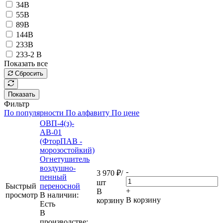
34В
55В
89В
144В
233В
233-2 В
Показать все
Сбросить
Показать
Фильтр
По популярности
По алфавиту
По цене
ОВП-4(з)-
АВ-01
(ФторПАВ -
морозостойкий)
Огнетушитель
воздушно-
-
3 970
₽
/
пенный
шт
Быстрый
переносной
+
В
просмотр
В наличии:
В корзину
корзину
Eсть
В
производстве: