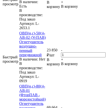
В наличии:
+
В
просмотр
Eсть
В корзину
корзину
В
производстве:
Под заказ
Артикул
: L-
2653.1
ОВП(н,с)-50(з)-
АВ-02 (УгПАВ)
Огнетушитель
воздушно-
23 850
-
пенный
передвижной
₽
/шт
Быстрый
В наличии: Нет
+
В
просмотр
В
В корзину
корзину
производстве:
Под заказ
Артикул
: L-
0919
ОВП(н,с)-80(з)-
АВ-01
(ФторПАВ -
морозостойкий)
Огнетушитель
69 664
-
воздушно-