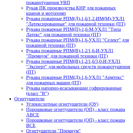
пожаротушения УВП
Рукав ПК производства КНР для пожарных
кранов и мотопомп
Рукава пожарные РПМ(Д)-1,6/1,2-ИМ(M)-УХЛ1
"Латексированные" для пожарной техники (ПТ)
Рукава пожарные РПМ(П)-1,6-М-УХЛ1 "Типа
Латекс" для пожарной техники (ПТ)
Рукава пожарные РПМ(В)-1,6-УХЛ1 "Селект" для
пожарной техники (ПТ)
Рукава пожарные РПМ(В)-1,2/1,6-И-УХЛ1
"Премиум" для пожарной техники (ПТ)
Рукава пожарные РПМ(В)-1,2/1,6/3,0-И-УХЛ1
"Эксперт" для мобильных средств пожаротушения
(ПТ)
Рукава пожарные РПМ(Д)-1,6-УХЛ1 "Армтекс"
для пожарных машин (ПТ)
Рукава напорно-всасывающие гофрированные
(класс "В")
Огнетушители
Углекислотные огнетушители (ОУ)
Порошковые огнетушители (ОП) - класс пожара
АВСЕ
Порошковые огнетушители (ОП) - класс пожара
ВСЕ
Огнетушители "Премиум"